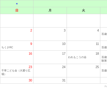
«
日
月
火
2
3
4
百歳
9
10
11
ちくさRC
百歳
16
17
18
われもこうの会
百歳
獣害
23
24
25
千草こども会（大通り広
百歳
場）
30
31
P