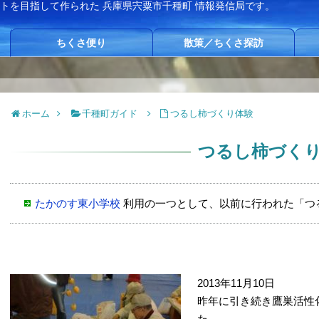
イトを目指して作られた
兵庫県宍粟市千種町 情報発信局です。
ちくさ便り
散策／ちくさ探訪
ホーム
千種町ガイド
つるし柿づくり体験
つるし柿づく
たかのす東小学校
利用の一つとして、以前に行われた「つ
2013年11月10日
昨年に引き続き鷹巣活性
た