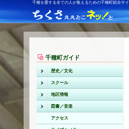
千種を愛する全ての人が集えるための千種町総合サ
千種町ガイド
歴史／文化
スクール
地区情報
図書／音楽
アクセス