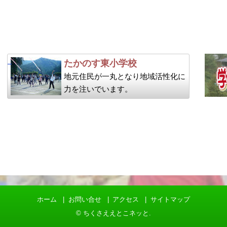
たかのす東小学校
地元住民が一丸となり地域活性化に
力を注いでいます。
ホーム
お問い合せ
アクセス
サイトマップ
©
ちくさええとこネッと
.