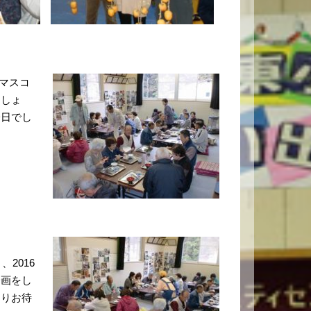
マスコ
ましょ
一日でし
2016
企画をし
よりお待