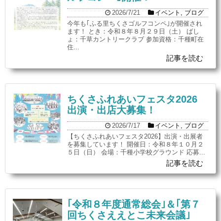
2026/7/21
イベント
,
ブログ
今年も｢ふる里ちくさゴルフコンペ｣が開催され
ます！ とき：令和８年８月２９日（土） ばし
ょ：千草カントリークラブ 参加資格：千種町在
住...
記事を読む
ちくさふれあいフェスタ2026
出演・出店大募集！
2026/7/17
イベント
,
ブログ
【ちくさふれあいフェスタ2026】出演・出展者
を募集しています！ 開催日：令和８年１０月２
５日（日） 会場：千種小学校グラウンド 応募...
記事を読む
｢令和８年度通常総会｣＆｢第７
回ちくさええとこ未来会議｣