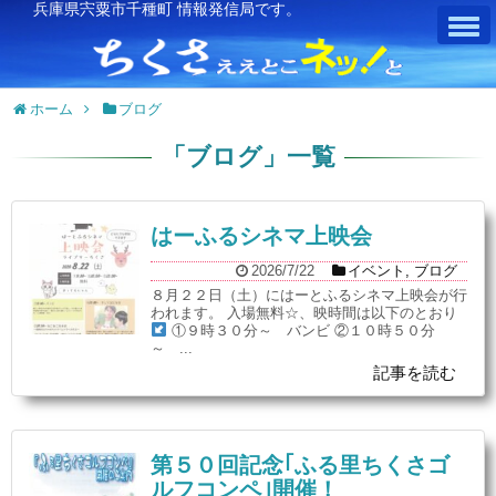
兵庫県宍粟市千種町 情報発信局です。
ホーム
ブログ
「
ブログ
」
一覧
はーふるシネマ上映会
2026/7/22
イベント
,
ブログ
８月２２日（土）にはーとふるシネマ上映会が行
われます。 入場無料☆、映時間は以下のとおり
①９時３０分～ バンビ ②１０時５０分
～ ...
記事を読む
第５０回記念｢ふる里ちくさゴ
ルフコンペ｣開催！