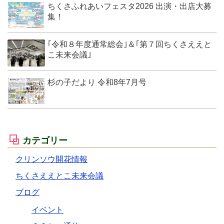
ちくさふれあいフェスタ2026 出演・出店大募
集！
｢令和８年度通常総会｣＆｢第７回ちくさええと
こ未来会議｣
杉の子だより 令和8年7月号
カテゴリー
クリンソウ開花情報
ちくさええとこ未来会議
ブログ
イベント