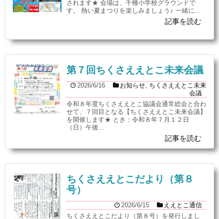
されます★ 会場は、千種小学校グラウンドで
す。 熱い夏まつりを楽しみましょう♪ 一緒に...
記事を読む
第７回ちくさええとこ未来会議
2026/6/16
お知らせ
,
ちくさええとこ未来
会議
令和８年度ちくさええとこ協議会通常総会と合わ
せて、７回目となる【ちくさええとこ未来会議】
を開催します★ とき：令和８年７月１２日
（日）午後...
記事を読む
ちくさええとこだより（第８
号）
2026/6/15
ええとこ通信
ちくさええとこだより（第８号）を発行しまし