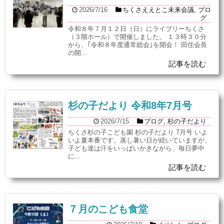
2026/7/16
ちくさええとこ未来会議
,
ブロ
グ
令和８年７月１２日（日）にライブリーちくさ
（３階ホール）で開催しました。 １３時３０分
から、｢令和８年度通常総会｣を開会！ 田住会長
の開...
記事を読む
杉の子だより 令和8年7月号
2026/7/15
ブログ
,
杉の子だより
ちくさ杉の子こども園 杉の子だより 7月号 いよ
いよ夏本番です。蒸し暑い日が続いていますが、
子ども達は汗をいっぱいかきながら、毎日夢中
に...
記事を読む
７月のこども食堂