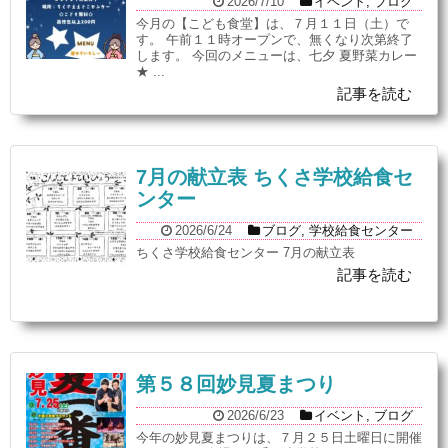
2026/7/10
イベント
,
ブログ
今月の【こども食堂】は、７月１１日（土）で
す。 午前１１時オープンで、無くなり次第終了
します。 今回のメニューは、七夕 夏野菜カレー
★ ...
記事を読む
7月の献立表 ちくさ学校給食セ
ンター
2026/6/24
ブログ
,
学校給食センター
ちくさ学校給食センター 7月の献立表
記事を読む
第５８回妙見夏まつり
2026/6/23
イベント
,
ブログ
今年の妙見夏まつりは、７月２５日土曜日に開催