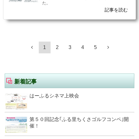
た。
記事を読む
1
2
3
4
5
新着記事
はーふるシネマ上映会
第５０回記念｢ふる里ちくさゴルフコンペ｣開
催！