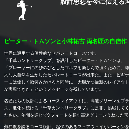
設計思想を今に伝える
ピーター・トムソンと小林祐吉 両名匠の自信作
世界に通用する個性的なセパレートコースです。
「千草カントリークラブ」を設計したピーター・トムソンは、
「プレーヤーにのびのびとしたゴルフを楽しんで頂くために、
大な大自然を生かしたセパレートコースが出来た。また、ビギ
ーには優しく微笑みかけると同時に、大胆かつ最新のレイアウ
が実現できた」というメッセージを残しています。
名匠たちの設計によるコースレイアウトに、高速グリーンをプ
ス。進化を続ける「千草カントリークラブ」に是非、挑戦して
ださい。年間を通じて9 フィートを超す高速グリーンうねった
難易度を誇るコース設計、起伏のあるフェアウェイがパーオン