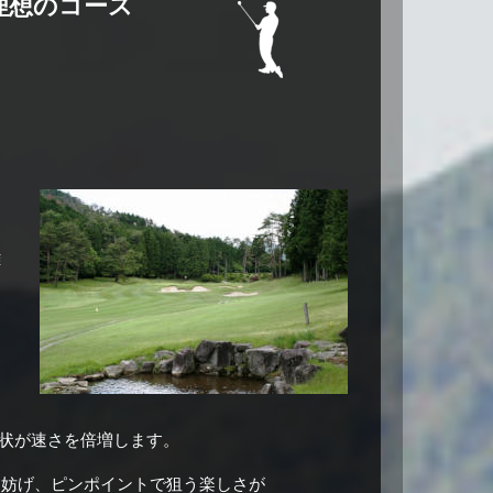
理想のコース
雄
ナ
ト
ラ
く
形状が速さを倍増します。
を妨げ、ピンポイントで狙う楽しさが