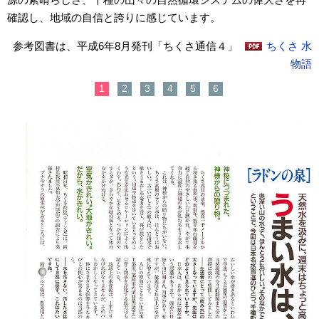
確認し、地域の自信と誇りに感じています。
参考図書は、平成6年8月発刊「ちくさ通信４」
ちくさ 水
物語
1
2
3
4
5
6