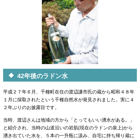
42年後のラドン水
平成２７年６月、千種町在住の渡辺謙市氏の蔵から昭和４８年
１月に採取されたという千種自然水が発見されました。実に４
２年ぶりのお披露目です。
当時、渡辺さんは地域の方から「とってもいい湧水がある。」
と紹介され、当時の山道沿いの岩肌(現在のラドンの泉上)から
湧き出ていた水を、５本の一升瓶に汲み、自宅に持ち帰り蔵に