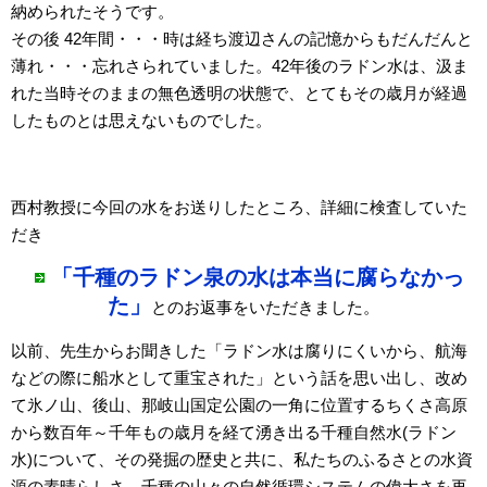
納められたそうです。
その後 42年間・・・時は経ち渡辺さんの記憶からもだんだんと
薄れ・・・忘れさられていました。42年後のラドン水は、汲ま
れた当時そのままの無色透明の状態で、とてもその歳月が経過
したものとは思えないものでした。
西村教授に今回の水をお送りしたところ、詳細に検査していた
だき
「千種のラドン泉の水は本当に腐らなかっ
た」
とのお返事をいただきました。
以前、先生からお聞きした「ラドン水は腐りにくいから、航海
などの際に船水として重宝された」という話を思い出し、改め
て氷ノ山、後山、那岐山国定公園の一角に位置するちくさ高原
から数百年～千年もの歳月を経て湧き出る千種自然水(ラドン
水)について、その発掘の歴史と共に、私たちのふるさとの水資
源の素晴らしさ、千種の山々の自然循環システムの偉大さを再