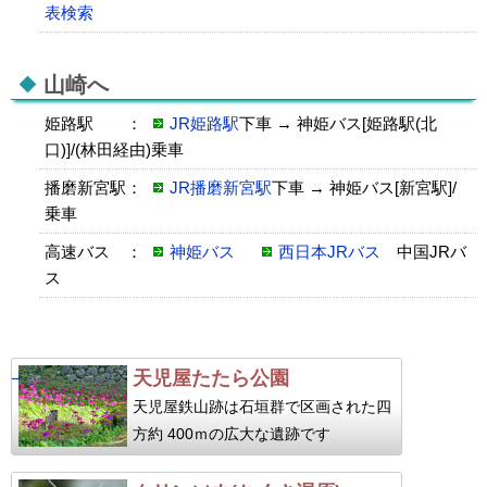
表検索
山崎へ
姫路駅 ：
JR姫路駅
下車 → 神姫バス[姫路駅(北
口)]/(林田経由)乗車
播磨新宮駅：
JR播磨新宮駅
下車 → 神姫バス[新宮駅]/
乗車
高速バス ：
神姫バス
西日本JRバス
中国JRバ
ス
天児屋たたら公園
天児屋鉄山跡は石垣群で区画された四
方約 400ｍの広大な遺跡です