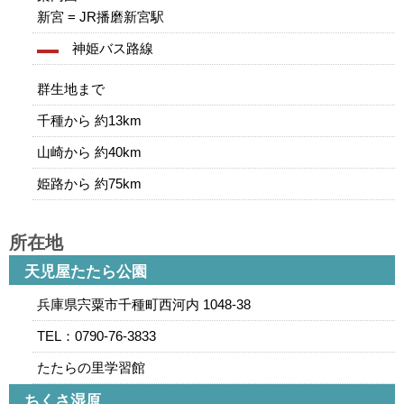
新宮 = JR播磨新宮駅
神姫バス路線
群生地まで
千種から 約13km
山崎から 約40km
姫路から 約75km
所在地
天児屋たたら公園
兵庫県宍粟市千種町西河内 1048-38
TEL：0790-76-3833
たたらの里学習館
ちくさ湿原