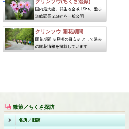
クリンソウ(ちくさ湿原)
国内最大級、群生地全域 15ha、遊歩
道総延長 2.5kmを一般公開
クリンソウ 開花期間
開花期間 ※見頃の目安※ として過去
の開花情報を掲載しています
散策／ちくさ探訪
名所／旧跡