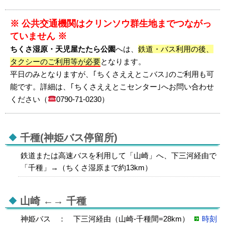
※ 公共交通機関はクリンソウ群生地までつながっ
ていません ※
ちくさ湿原・天児屋たたら公園
へは、
鉄道・バス利用の後、
タクシーのご利用等が必要
となります。
平日のみとなりますが、｢ちくさええとこバス｣のご利用も可
能です。詳細は、｢ちくさええとこセンター｣へお問い合わせ
ください（
0790-71-0230）
千種(神姫バス停留所)
鉄道または高速バスを利用して「山崎」へ、下三河経由で
「千種」→（ちくさ湿原まで約13km）
山崎 ←→ 千種
神姫バス ： 下三河経由（山崎-千種間=28km）
時刻