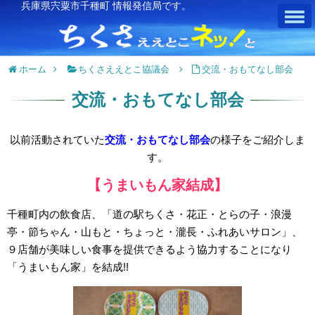
兵庫県宍粟市千種町 情報発信局です。
ホーム
ちくさええとこ協議会
交流・おもてなし部会
交流・おもてなし部会
以前活動されていた
交流・おもてなし部会
の様子をご紹介しま
す。
【うまいもん家結成】
千種町内の飲食店、「道の駅ちくさ・花正・とらの子・浪漫
亭・節ちゃん・山もと・ちょっと・瀧長・ふれあいサロン」、
９店舗が美味しい食事を提供できるよう協力することになり
「うまいもん家」を結成!!