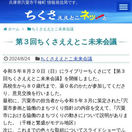
兵庫県宍粟市千種町 情報発信局です。
ホーム
ちくさええとこ未来会議
第３回ちくさええとこ未来会議
2024/8/24
ちくさええとこ未来会議
令和５年８月２０日（日）にライブリーちくさにて【第３
回ちくさええとこ未来会議】を開催しました。
高校生から８０歳代まで、薬０名のかたが参加してくださ
り、意見交換を行いました。
最初に、宍粟市の担当者から令和５年３月に策定された｢宍
粟市参画と協働のまちづくり指針｣の内容を交えて、｢宍粟
市における協働のまちづくりの動きに｣ついて説明がありま
した。（千種と繁盛がモデル地区）
次に、これまでの色々な取組についてスライドショーでふ