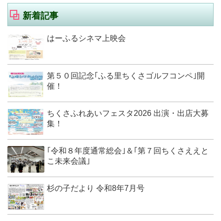
新着記事
はーふるシネマ上映会
第５０回記念｢ふる里ちくさゴルフコンペ｣開
催！
ちくさふれあいフェスタ2026 出演・出店大募
集！
｢令和８年度通常総会｣＆｢第７回ちくさええと
こ未来会議｣
杉の子だより 令和8年7月号