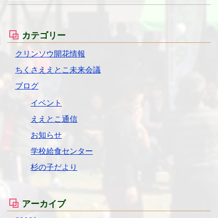
カテゴリー
クリンソウ開花情報
ちくさええとこ未来会議
ブログ
イベント
ええとこ通信
お知らせ
学校給食センター
杉の子だより
アーカイブ