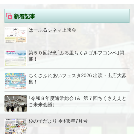
新着記事
はーふるシネマ上映会
第５０回記念｢ふる里ちくさゴルフコンペ｣開
催！
ちくさふれあいフェスタ2026 出演・出店大募
集！
｢令和８年度通常総会｣＆｢第７回ちくさええと
こ未来会議｣
杉の子だより 令和8年7月号