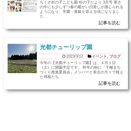
ちくさ杉の子こども園 杉の子だより 3月号 寒さ
の中にも少しずつ春の暖かい日差しが感じられる
ようになり、卒園・進級を迎える頃になりまし
た...
記事を読む
光都チューリップ園
2023/3/12
イベント
,
ブログ
今年の【光都チューリップ園】は、４月１日
（土）に開園予定です。 昨年の秋に「千種まち
づくり推進委員会」メンバーと有志の方々で植え
た球根たち...
記事を読む