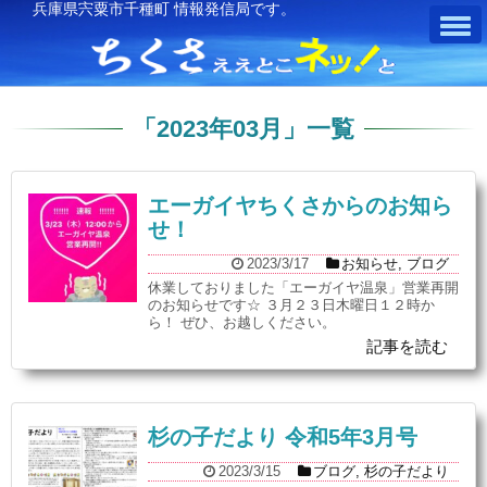
兵庫県宍粟市千種町 情報発信局です。
「
2023年03月
」
一覧
エーガイヤちくさからのお知ら
せ！
2023/3/17
お知らせ
,
ブログ
休業しておりました「エーガイヤ温泉」営業再開
のお知らせです☆ ３月２３日木曜日１２時か
ら！ ぜひ、お越しください。
記事を読む
杉の子だより 令和5年3月号
2023/3/15
ブログ
,
杉の子だより