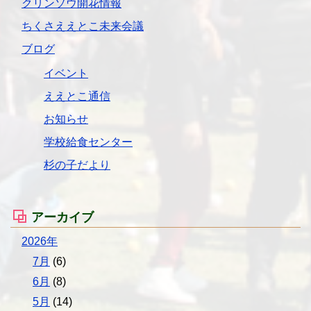
クリンソウ開花情報
ちくさええとこ未来会議
ブログ
イベント
ええとこ通信
お知らせ
学校給食センター
杉の子だより
アーカイブ
2026年
7月
(6)
6月
(8)
5月
(14)