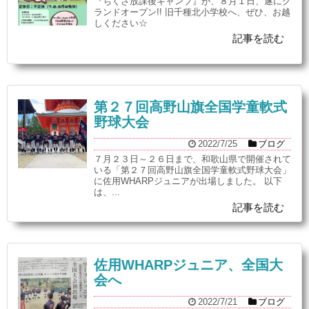
『ちくさ放課後キャンプ』が、８月１日、遂にグ
ランドオープン!! 旧千種北小学校へ、ぜひ、お越
しください☆
記事を読む
第２７回高野山旗全国学童軟式
野球大会
2022/7/25
ブログ
７月２３日～２６日まで、和歌山県で開催されて
いる「第２７回高野山旗全国学童軟式野球大会」
に佐用WHARPジュニアが出場しました。 以下
は、...
記事を読む
佐用WHARPジュニア、全国大
会へ
2022/7/21
ブログ