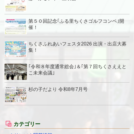
第５０回記念｢ふる里ちくさゴルフコンペ｣開
催！
ちくさふれあいフェスタ2026 出演・出店大募
集！
｢令和８年度通常総会｣＆｢第７回ちくさええと
こ未来会議｣
杉の子だより 令和8年7月号
カテゴリー