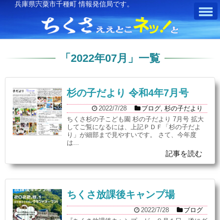
兵庫県宍粟市千種町 情報発信局です。
「
2022年07月
」
一覧
杉の子だより 令和4年7月号
2022/7/28
ブログ
,
杉の子だより
ちくさ杉の子こども園 杉の子だより 7月号 拡大
してご覧になるには、上記ＰＤＦ「杉の子だよ
り」が細部まで見やすいです。 さて、今年度
は...
記事を読む
ちくさ放課後キャンプ場
2022/7/28
ブログ