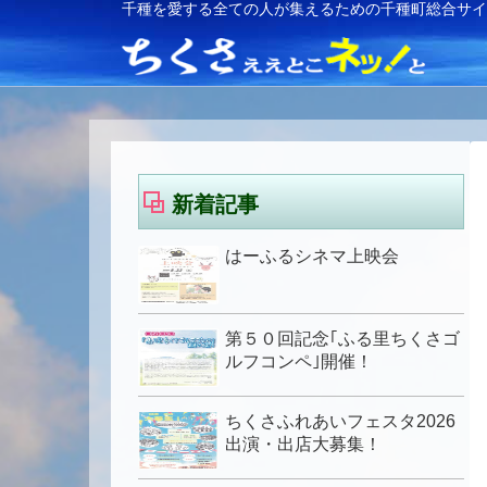
千種を愛する全ての人が集えるための千種町総合サ
新着記事
はーふるシネマ上映会
第５０回記念｢ふる里ちくさゴ
ルフコンペ｣開催！
ちくさふれあいフェスタ2026
出演・出店大募集！