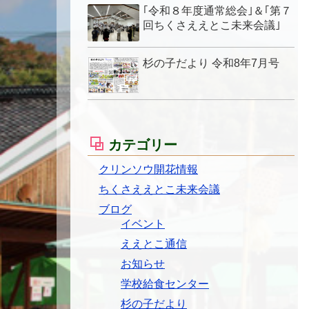
｢令和８年度通常総会｣＆｢第７
回ちくさええとこ未来会議｣
杉の子だより 令和8年7月号
カテゴリー
クリンソウ開花情報
ちくさええとこ未来会議
ブログ
イベント
ええとこ通信
お知らせ
学校給食センター
杉の子だより