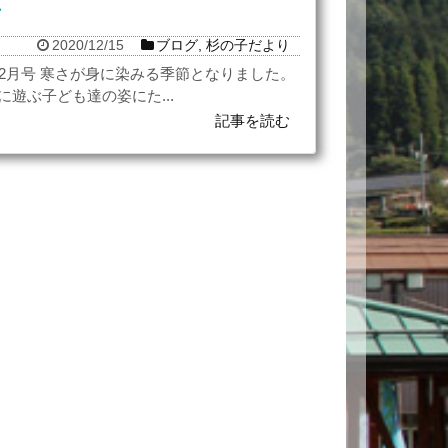
号
2020/12/15
ブログ
,
杉の子だより
12月号 寒さが身に染みる季節となりました。
遊ぶ子ども達の姿にた...
記事を読む