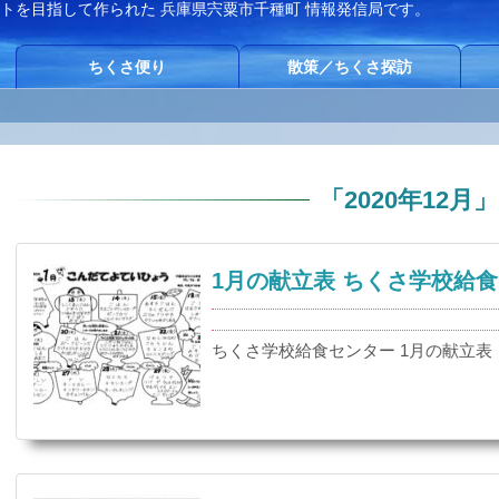
イトを目指して作られた
兵庫県宍粟市千種町 情報発信局です。
ちくさ便り
散策／ちくさ探訪
「
2020年12月
」
1月の献立表 ちくさ学校給
ちくさ学校給食センター 1月の献立表