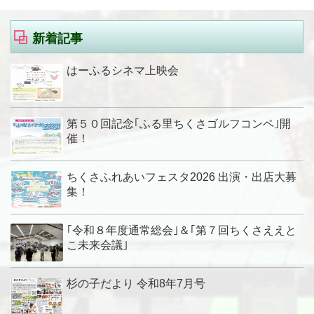
新着記事
はーふるシネマ上映会
第５０回記念｢ふる里ちくさゴルフコンペ｣開
催！
ちくさふれあいフェスタ2026 出演・出店大募
集！
｢令和８年度通常総会｣＆｢第７回ちくさええと
こ未来会議｣
杉の子だより 令和8年7月号