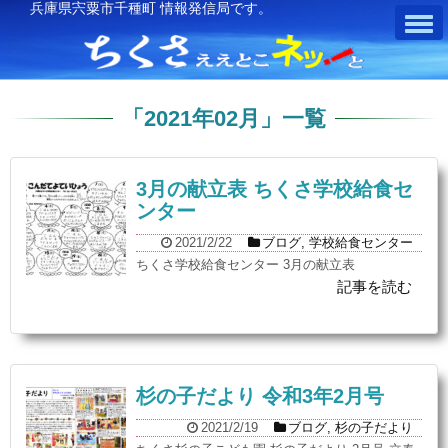
兵庫県宍粟市千種町 情報発信局です。
「
2021年02月
」
一覧
3月の献立表 ちくさ学校給食セ
ンター
2021/2/22
ブログ
,
学校給食センター
ちくさ学校給食センター 3月の献立表
記事を読む
杉の子だより 令和3年2月号
2021/2/19
ブログ
,
杉の子だより