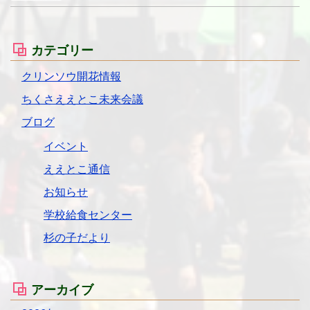
カテゴリー
クリンソウ開花情報
ちくさええとこ未来会議
ブログ
イベント
ええとこ通信
お知らせ
学校給食センター
杉の子だより
アーカイブ