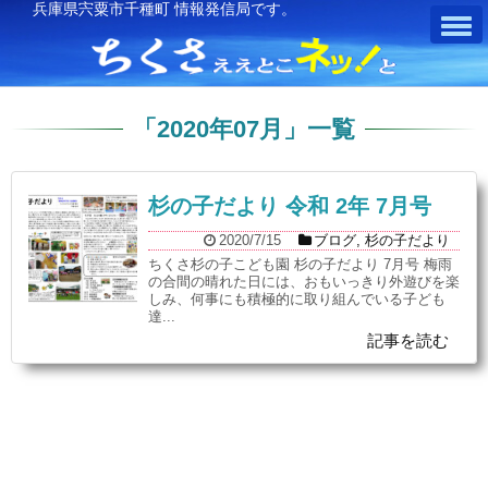
兵庫県宍粟市千種町 情報発信局です。
「
2020年07月
」
一覧
杉の子だより 令和 2年 7月号
2020/7/15
ブログ
,
杉の子だより
ちくさ杉の子こども園 杉の子だより 7月号 梅雨
の合間の晴れた日には、おもいっきり外遊びを楽
しみ、何事にも積極的に取り組んでいる子ども
達...
記事を読む