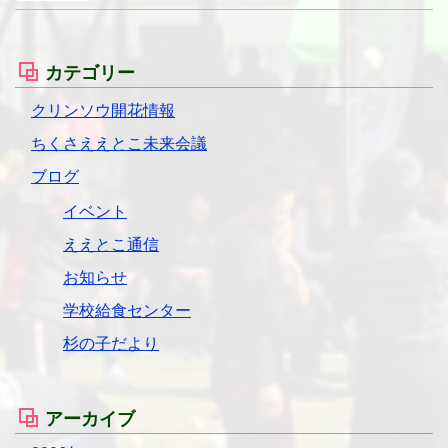
カテゴリー
クリンソウ開花情報
ちくさええとこ未来会議
ブログ
イベント
ええとこ通信
お知らせ
学校給食センター
杉の子だより
アーカイブ