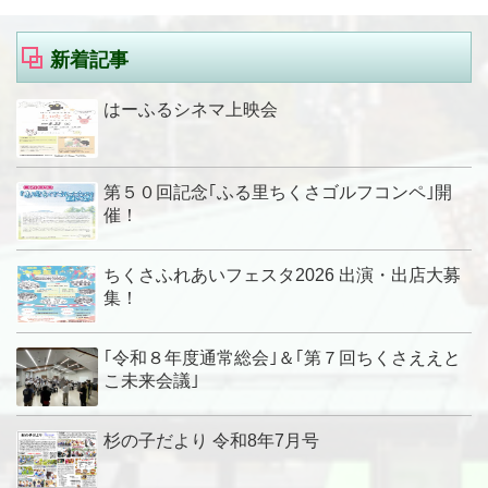
新着記事
はーふるシネマ上映会
第５０回記念｢ふる里ちくさゴルフコンペ｣開
催！
ちくさふれあいフェスタ2026 出演・出店大募
集！
｢令和８年度通常総会｣＆｢第７回ちくさええと
こ未来会議｣
杉の子だより 令和8年7月号