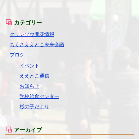
カテゴリー
クリンソウ開花情報
ちくさええとこ未来会議
ブログ
イベント
ええとこ通信
お知らせ
学校給食センター
杉の子だより
アーカイブ