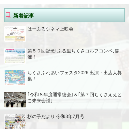
新着記事
はーふるシネマ上映会
第５０回記念｢ふる里ちくさゴルフコンペ｣開
催！
ちくさふれあいフェスタ2026 出演・出店大募
集！
｢令和８年度通常総会｣＆｢第７回ちくさええと
こ未来会議｣
杉の子だより 令和8年7月号