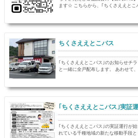
ます☆ こちらから、｢ちくさええとこバ
ちくさええとこバス
｢ちくさええとこバス｣のお知らせチラ
と一緒に全戸配布します。 あわせて、LIN
｢ちくさええとこバス｣実証
｢ちくさええとこバス｣の実証運行が
れている千種地域の新たな移動手段とし