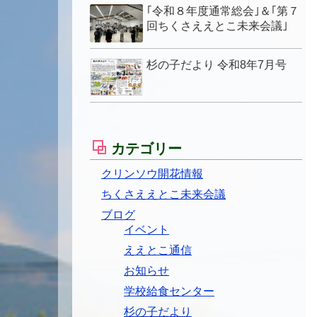
｢令和８年度通常総会｣＆｢第７
回ちくさええとこ未来会議｣
杉の子だより 令和8年7月号
カテゴリー
クリンソウ開花情報
ちくさええとこ未来会議
ブログ
イベント
ええとこ通信
お知らせ
学校給食センター
杉の子だより