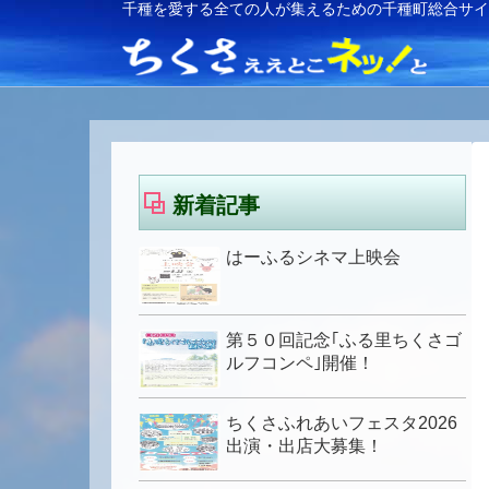
千種を愛する全ての人が集えるための千種町総合サ
新着記事
はーふるシネマ上映会
第５０回記念｢ふる里ちくさゴ
ルフコンペ｣開催！
ちくさふれあいフェスタ2026
出演・出店大募集！