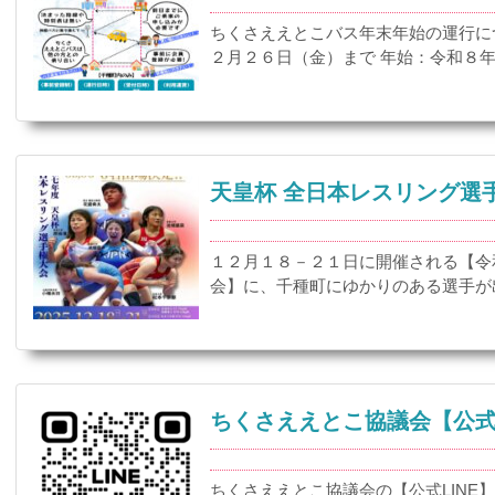
ちくさええとこバス年末年始の運行に
２月２６日（金）まで 年始：令和８年１
天皇杯 全日本レスリング選
１２月１８－２１日に開催される【令
会】に、千種町にゆかりのある選手が出
ちくさええとこ協議会【公式L
ちくさええとこ協議会の【公式LINE