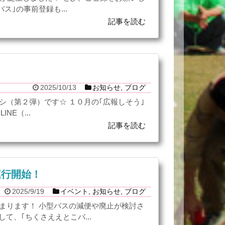
ス｣の事前登録も...
記事を読む
2025/10/13
お知らせ
,
ブログ
シ（第２弾）です☆ １０月の｢広報しそう｣
E（...
記事を読む
運行開始！
2025/9/19
イベント
,
お知らせ
,
ブログ
始まります！ 小型バスの減便や廃止が検討さ
て、｢ちくさええとこバ...