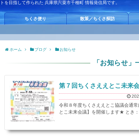
イトを目指して作られた
兵庫県宍粟市千種町 情報発信局です。
ちくさ便り
散策／ちくさ探訪
ホーム
ブログ
お知らせ
「
お知らせ
」
第７回ちくさええとこ未来
202
令和８年度ちくさええとこ協議会通常
とこ未来会議】を開催します★ とき：