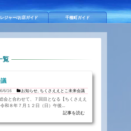
レジャー/お店ガイド
千種町ガイド
一覧
会議
6/6/16
お知らせ
,
ちくさええとこ未来会議
総会と合わせて、７回目となる【ちくさええ
令和８年７月１２日（日）午後...
記事を読む