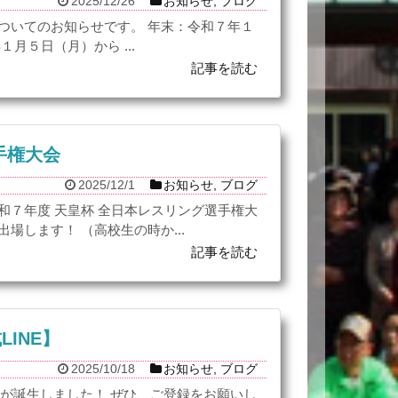
2025/12/26
お知らせ
,
ブログ
ついてのお知らせです。 年末：令和７年１
月５日（月）から ...
記事を読む
手権大会
2025/12/1
お知らせ
,
ブログ
和７年度 天皇杯 全日本レスリング選手権大
場します！ （高校生の時か...
記事を読む
INE】
2025/10/18
お知らせ
,
ブログ
】が誕生しました！ ぜひ、ご登録をお願いし