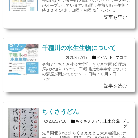
宍粟防災センターの２階にヘレン・ケラー２号店
がオープンしています♪ 時間：午前９時～午後４
時３０分 定休：日曜・月曜 ※｢ヘレン･...
記事を読む
千種川の水生生物について
2025/7/17
イベント
,
ブログ
令和７年ちくさ社会大学｢しきぐさ学園｣公開講
座のお知らせです。 千種川の水生生物について
の講座が開かれます☆ ・ 日時：８月７日
（木）...
記事を読む
ちくさうどん
2025/7/16
ちくさええとこ未来会議
,
ブロ
グ
先日開催された｢ちくさええとこ未来会議｣のテ
ーマに、【特産品開発】ていうのがありました