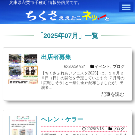
兵庫県宍粟市千種町 情報発信局です。
「
2025年07月
」
一覧
出店者募集
2025/7/24
イベント
,
ブログ
【ちくさふれあいフェスタ2025】は、１０月２
６日（日）の開催を予定しています☆ ７月号の
｢広報しそう｣と一緒に全戸配布しましたが、出
演者...
記事を読む
ヘレン・ケラー
2025/7/18
ブログ