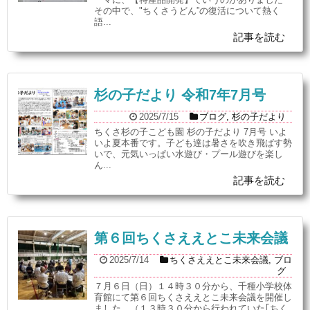
その中で、"ちくさうどん”の復活について熱く
語...
記事を読む
杉の子だより 令和7年7月号
2025/7/15
ブログ
,
杉の子だより
ちくさ杉の子こども園 杉の子だより 7月号 いよ
いよ夏本番です。子ども達は暑さを吹き飛ばす勢
いで、元気いっぱい水遊び・プール遊びを楽し
ん...
記事を読む
第６回ちくさええとこ未来会議
2025/7/14
ちくさええとこ未来会議
,
ブロ
グ
７月６日（日）１４時３０分から、千種小学校体
育館にて第６回ちくさええとこ未来会議を開催し
ました。（１３時３０分から行われていた｢ちく