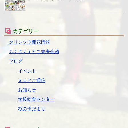
カテゴリー
クリンソウ開花情報
ちくさええとこ未来会議
ブログ
イベント
ええとこ通信
お知らせ
学校給食センター
杉の子だより