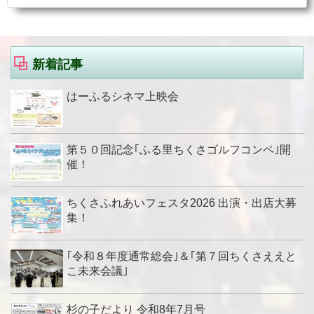
新着記事
はーふるシネマ上映会
第５０回記念｢ふる里ちくさゴルフコンペ｣開
催！
ちくさふれあいフェスタ2026 出演・出店大募
集！
｢令和８年度通常総会｣＆｢第７回ちくさええと
こ未来会議｣
杉の子だより 令和8年7月号