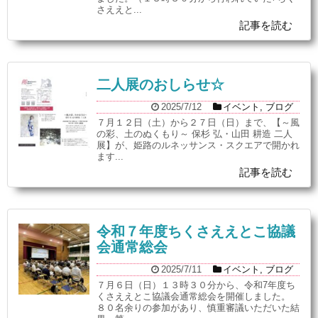
さええと...
記事を読む
二人展のおしらせ☆
2025/7/12
イベント
,
ブログ
７月１２日（土）から２７日（日）まで、【～風
の彩、土のぬくもり～ 保杉 弘・山田 耕造 二人
展】が、姫路のルネッサンス・スクエアで開かれ
ます...
記事を読む
令和７年度ちくさええとこ協議
会通常総会
2025/7/11
イベント
,
ブログ
７月６日（日）１３時３０分から、令和7年度ち
くさええとこ協議会通常総会を開催しました。
８０名余りの参加があり、慎重審議いただいた結