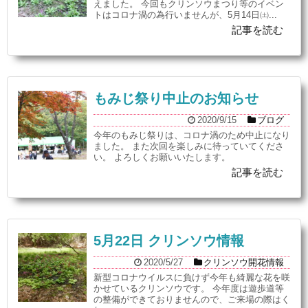
えました。 今回もクリンソウまつり等のイベン
トはコロナ渦の為行いませんが、5月14日㈯...
記事を読む
もみじ祭り中止のお知らせ
2020/9/15
ブログ
今年のもみじ祭りは、コロナ渦のため中止になり
ました。 また次回を楽しみに待っていてくださ
い。 よろしくお願いいたします。
記事を読む
5月22日 クリンソウ情報
2020/5/27
クリンソウ開花情報
新型コロナウイルスに負けず今年も綺麗な花を咲
かせているクリンソウです。 今年度は遊歩道等
の整備ができておりませんので、ご来場の際はく