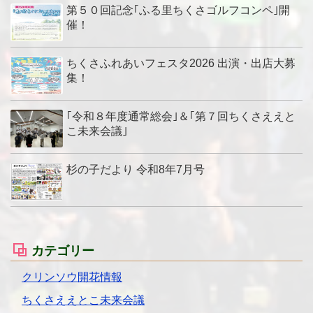
第５０回記念｢ふる里ちくさゴルフコンペ｣開
催！
ちくさふれあいフェスタ2026 出演・出店大募
集！
｢令和８年度通常総会｣＆｢第７回ちくさええと
こ未来会議｣
杉の子だより 令和8年7月号
カテゴリー
クリンソウ開花情報
ちくさええとこ未来会議