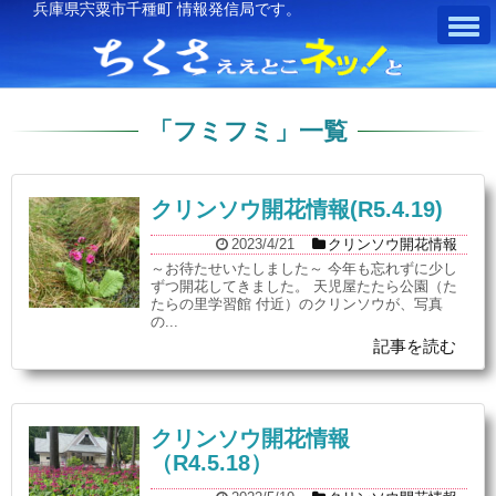
兵庫県宍粟市千種町 情報発信局です。
「
フミフミ
」
一覧
クリンソウ開花情報(R5.4.19)
2023/4/21
クリンソウ開花情報
～お待たせいたしました～ 今年も忘れずに少し
ずつ開花してきました。 天児屋たたら公園（た
たらの里学習館 付近）のクリンソウが、写真
の...
記事を読む
クリンソウ開花情報
（R4.5.18）