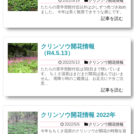
2022/5/19
クリンソウ開花情報
たたらの里学習館付近以外は少しずつ色づき始め
ました。 今年は長く観賞できそうな感じです。
記事を読む
クリンソウ開花情報
（R4.5.13）
2022/5/13
クリンソウ開花情報
たたらの里学習館付近は3段目まで咲いていま
す。 ちくさ湿原はまだまだ開花は進んではいま
せん。 雨降り時のご鑑賞は、お足元に十分ご注
意...
記事を読む
クリンソウ開花情報 2022年
2022/5/6
クリンソウ開花情報
今年もちくさ湿原のクリンソウが開花の時期を迎