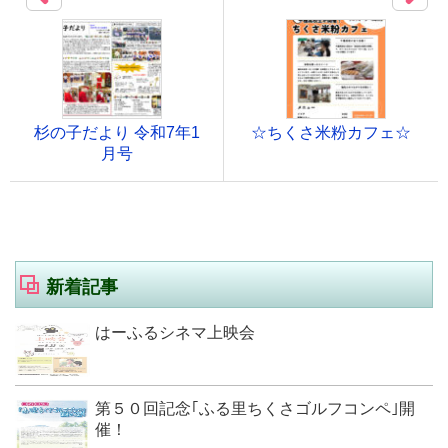
杉の子だより 令和7年1
☆ちくさ米粉カフェ☆
月号
新着記事
はーふるシネマ上映会
第５０回記念｢ふる里ちくさゴルフコンペ｣開
催！