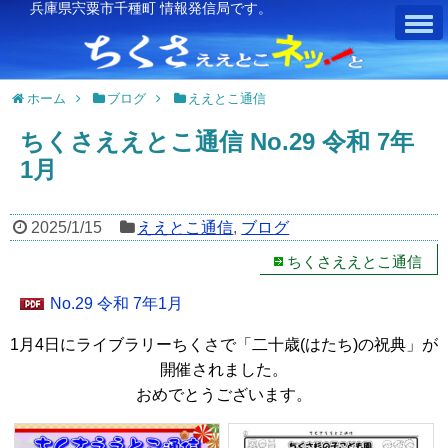
兵庫県宍粟市千種町 情報発信局です。
ホーム
ブログ
ええとこ通信
ちくさええとこ通信 No.29 令和 7年
1月
2025/1/15
ええとこ通信
,
ブログ
ちくさええとこ通信
No.29 令和 7年1月
1月4日にライブラリーちくさで「二十歳(はたち)の祝典」が
開催されました。
おめでとうございます。