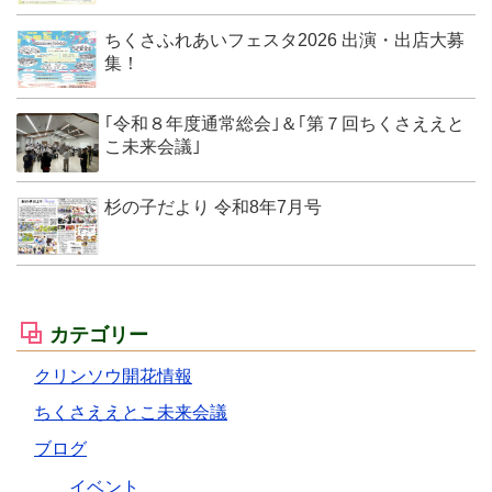
ちくさふれあいフェスタ2026 出演・出店大募
集！
｢令和８年度通常総会｣＆｢第７回ちくさええと
こ未来会議｣
杉の子だより 令和8年7月号
カテゴリー
クリンソウ開花情報
ちくさええとこ未来会議
ブログ
イベント