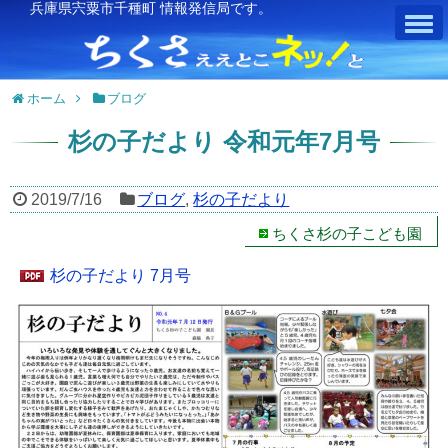
兵庫県宍粟市千種町 情報発信局です。
ホーム
ブログ
杉の子だより 令和元年7月号
2019/7/16
ブログ
,
杉の子だより
ちくさ杉の子こども園
杉の子だより 7月号