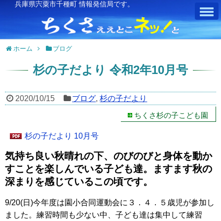
兵庫県宍粟市千種町 情報発信局です。
ホーム
ブログ
杉の子だより 令和2年10月号
2020/10/15
ブログ
,
杉の子だより
ちくさ杉の子こども園
杉の子だより 10月号
気持ち良い秋晴れの下、のびのびと身体を動か
すことを楽しんでいる子ども達。ますます秋の
深まりを感じているこの頃です。
9/20(日)今年度は園小合同運動会に３．４．５歳児が参加し
ました。練習時間も少ない中、子ども達は集中して練習