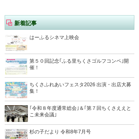
新着記事
はーふるシネマ上映会
第５０回記念｢ふる里ちくさゴルフコンペ｣開
催！
ちくさふれあいフェスタ2026 出演・出店大募
集！
｢令和８年度通常総会｣＆｢第７回ちくさええと
こ未来会議｣
杉の子だより 令和8年7月号