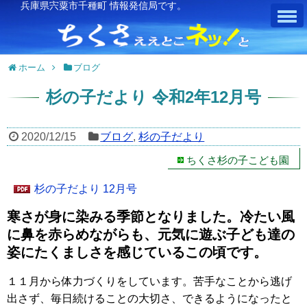
兵庫県宍粟市千種町 情報発信局です。
ホーム
ブログ
杉の子だより 令和2年12月号
2020/12/15
ブログ
,
杉の子だより
ちくさ杉の子こども園
杉の子だより 12月号
寒さが身に染みる季節となりました。冷たい風
に鼻を赤らめながらも、元気に遊ぶ子ども達の
姿にたくましさを感じているこの頃です。
１１月から体力づくりをしています。苦手なことから逃げ
出さず、毎日続けることの大切さ、できるようになったと