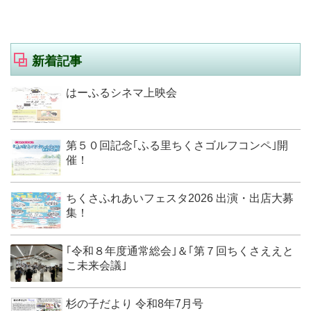
新着記事
はーふるシネマ上映会
第５０回記念｢ふる里ちくさゴルフコンペ｣開
催！
ちくさふれあいフェスタ2026 出演・出店大募
集！
｢令和８年度通常総会｣＆｢第７回ちくさええと
こ未来会議｣
杉の子だより 令和8年7月号