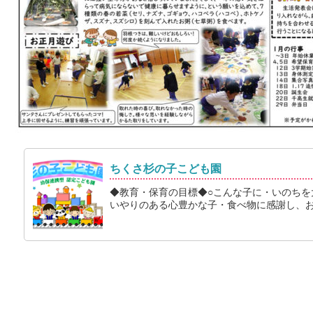
ちくさ杉の子こども園
◆教育・保育の目標◆○こんな子に・いのちを
いやりのある心豊かな子・食べ物に感謝し、おい