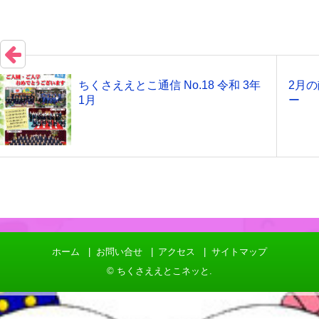
ちくさええとこ通信 No.18 令和 3年
2月
1月
ー
ホーム
お問い合せ
アクセス
サイトマップ
©
ちくさええとこネッと
.