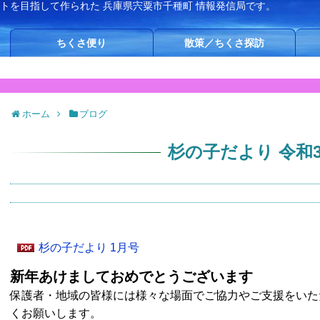
イトを目指して作られた
兵庫県宍粟市千種町 情報発信局です。
ちくさ便り
散策／ちくさ探訪
ホーム
ブログ
杉の子だより 令和3
杉の子だより 1月号
新年あけましておめでとうございます
保護者・地域の皆様には様々な場面でご協力やご支援をいた
くお願いします。