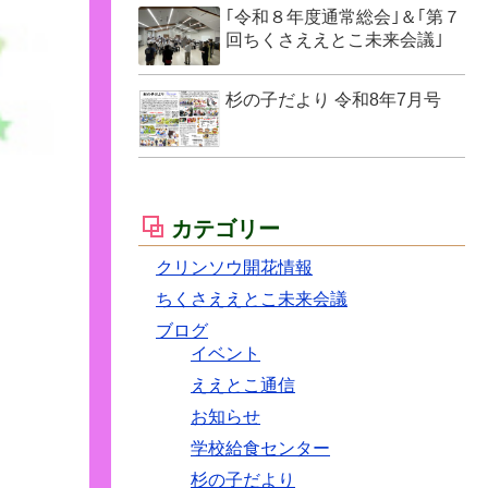
｢令和８年度通常総会｣＆｢第７
回ちくさええとこ未来会議｣
杉の子だより 令和8年7月号
カテゴリー
クリンソウ開花情報
ちくさええとこ未来会議
ブログ
イベント
ええとこ通信
お知らせ
学校給食センター
杉の子だより