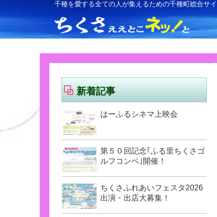
千種を愛する全ての人が集えるための千種町総合サ
新着記事
はーふるシネマ上映会
第５０回記念｢ふる里ちくさゴ
ルフコンペ｣開催！
ちくさふれあいフェスタ2026
出演・出店大募集！