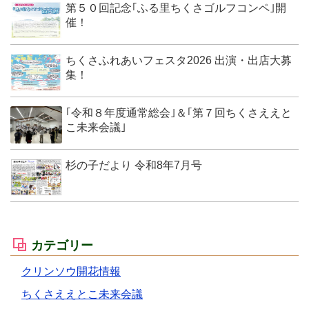
第５０回記念｢ふる里ちくさゴルフコンペ｣開
催！
ちくさふれあいフェスタ2026 出演・出店大募
集！
｢令和８年度通常総会｣＆｢第７回ちくさええと
こ未来会議｣
杉の子だより 令和8年7月号
カテゴリー
クリンソウ開花情報
ちくさええとこ未来会議