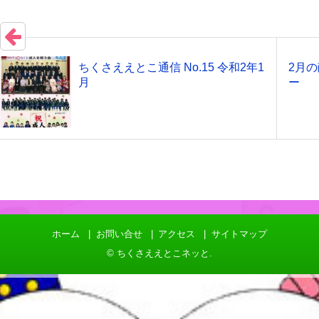
ちくさええとこ通信 No.15 令和2年1
2月
月
ー
ホーム
お問い合せ
アクセス
サイトマップ
©
ちくさええとこネッと
.