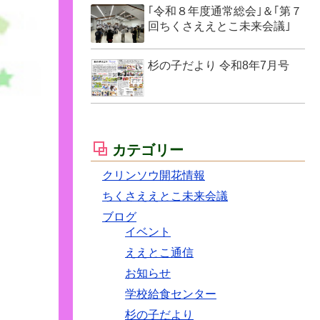
｢令和８年度通常総会｣＆｢第７
回ちくさええとこ未来会議｣
杉の子だより 令和8年7月号
カテゴリー
クリンソウ開花情報
ちくさええとこ未来会議
ブログ
イベント
ええとこ通信
お知らせ
学校給食センター
杉の子だより