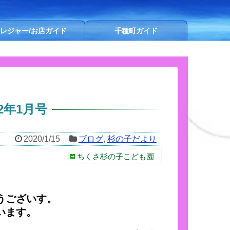
レジャー/お店ガイド
千種町ガイド
2年1月号
2020/1/15
ブログ
,
杉の子だより
ちくさ杉の子こども園
うございす。
います。