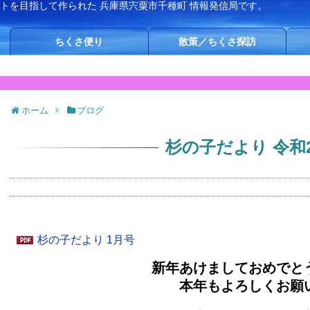
イトを目指して作られた
兵庫県宍粟市千種町 情報発信局です。
ちくさ便り
散策／ちくさ探訪
ホーム
ブログ
杉の子だより 令和
杉の子だより 1月号
新年あけましておめでと
本年もよろしくお願