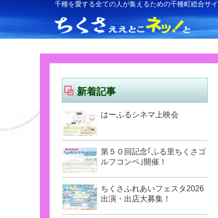
千種を愛する全ての人が集えるための千種町総合サ
新着記事
はーふるシネマ上映会
第５０回記念｢ふる里ちくさゴ
ルフコンペ｣開催！
ちくさふれあいフェスタ2026
出演・出店大募集！