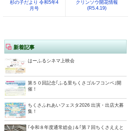
杉の子だより 令和5年4
クリンソウ開花情報
(R5.4.19)
月号
新着記事
はーふるシネマ上映会
第５０回記念｢ふる里ちくさゴルフコンペ｣開
催！
ちくさふれあいフェスタ2026 出演・出店大募
集！
｢令和８年度通常総会｣＆｢第７回ちくさええと