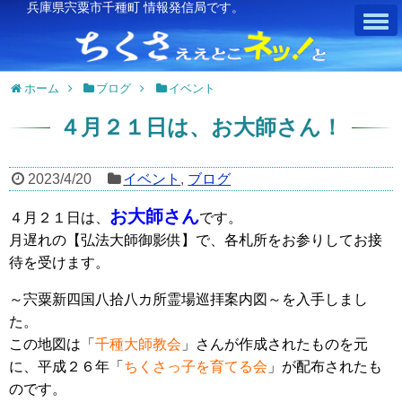
兵庫県宍粟市千種町 情報発信局です。
ホーム
ブログ
イベント
４月２１日は、お大師さん！
2023/4/20
イベント
,
ブログ
お大師さん
４月２１日は、
です。
月遅れの【弘法大師御影供】で、各札所をお参りしてお接
待を受けます。
～宍粟新四国八拾八カ所霊場巡拝案内図～を入手しまし
た。
この地図は「
千種大師教会
」さんが作成されたものを元
に、平成２６年「
ちくさっ子を育てる会
」が配布されたも
のです。