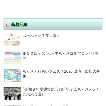
新着記事
はーふるシネマ上映会
第５０回記念｢ふる里ちくさゴルフコンペ｣開
催！
ちくさふれあいフェスタ2026 出演・出店大募
集！
｢令和８年度通常総会｣＆｢第７回ちくさええと
こ未来会議｣