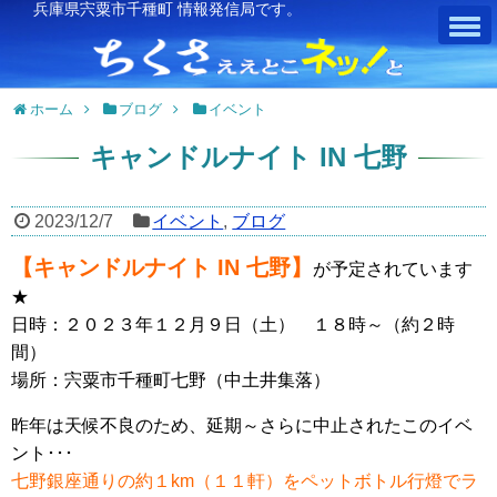
兵庫県宍粟市千種町 情報発信局です。
ホーム
ブログ
イベント
キャンドルナイト IN 七野
2023/12/7
イベント
,
ブログ
【キャンドルナイト IN 七野】
が予定されています
★
日時：２０２３年１２月９日（土） １８時～（約２時
間）
場所：宍粟市千種町七野（中土井集落）
昨年は天候不良のため、延期～さらに中止されたこのイベ
ント･･･
七野銀座通りの約１km（１１軒）をペットボトル行燈でラ