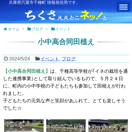
兵庫県宍粟市千種町 情報発信局です。
ホーム
ブログ
イベント
小中高合同田植え
2024/5/24
イベント
,
ブログ
【小中高合同田植え】
は、千種高等学校が｢イネの栽培を通
した連携事業｣として取り組んでいるもので、５月２４日
に、町内の小中学校の子どもたちも参加して田植えが行わ
れました。
子どもたちの元気な声と笑顔があふれて、とても楽しそう
でした☆