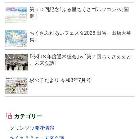
第５０回記念｢ふる里ちくさゴルフコンペ｣開
催！
ちくさふれあいフェスタ2026 出演・出店大募
集！
｢令和８年度通常総会｣＆｢第７回ちくさええと
こ未来会議｣
杉の子だより 令和8年7月号
カテゴリー
クリンソウ開花情報
ちくさええとこ未来会議