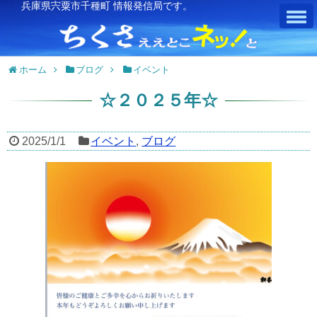
兵庫県宍粟市千種町 情報発信局です。
ホーム
ブログ
イベント
☆２０２５年☆
2025/1/1
イベント
,
ブログ