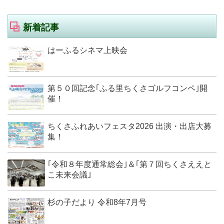
新着記事
はーふるシネマ上映会
第５０回記念｢ふる里ちくさゴルフコンペ｣開
催！
ちくさふれあいフェスタ2026 出演・出店大募
集！
｢令和８年度通常総会｣＆｢第７回ちくさええと
こ未来会議｣
杉の子だより 令和8年7月号