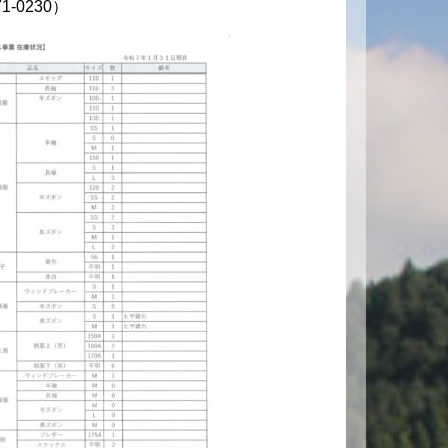
71-0230）