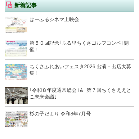
新着記事
はーふるシネマ上映会
第５０回記念｢ふる里ちくさゴルフコンペ｣開
催！
ちくさふれあいフェスタ2026 出演・出店大募
集！
｢令和８年度通常総会｣＆｢第７回ちくさええと
こ未来会議｣
杉の子だより 令和8年7月号