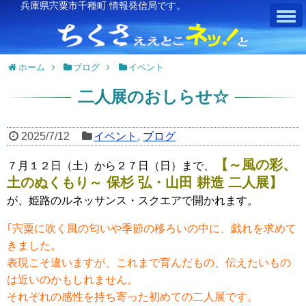
兵庫県宍粟市千種町 情報発信局です。
ホーム
ブログ
イベント
二人展のおしらせ☆
2025/7/12
イベント
,
ブログ
【～風の彩、
７月１２日（土）から２７日（日）まで、
土のぬくもり～ 保杉 弘・山田 耕造 二人展】
が、姫路のルネッサンス・スクエアで開かれます。
｢宍粟に吹く風の匂いや季節の移ろいの中に、戯れを求めて
きました。
表現こそ違いますが、これまで育んだもの、伝えたいもの
は近いのかもしれません。
それぞれの感性を持ち寄った初めての二人展です。