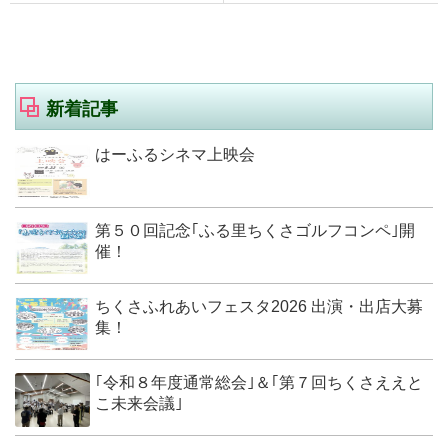
新着記事
はーふるシネマ上映会
第５０回記念｢ふる里ちくさゴルフコンペ｣開
催！
ちくさふれあいフェスタ2026 出演・出店大募
集！
｢令和８年度通常総会｣＆｢第７回ちくさええと
こ未来会議｣