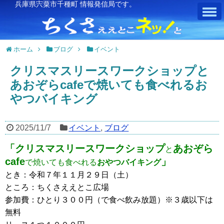
兵庫県宍粟市千種町 情報発信局です。
ホーム
ブログ
イベント
クリスマスリースワークショップと
あおぞらcafeで焼いても食べれるお
やつバイキング
2025/11/7
イベント
,
ブログ
「クリスマスリースワークショップ
あおぞら
と
cafe
」
で焼いても食べれる
おやつバイキング
とき：令和７年１１月２９日（土）
ところ：ちくさええとこ広場
参加費：ひとり３００円（で食べ飲み放題）※３歳以下は
無料