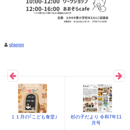
shienin
１１月の｢こども食堂｣
杉の子だより 令和7年11
月号