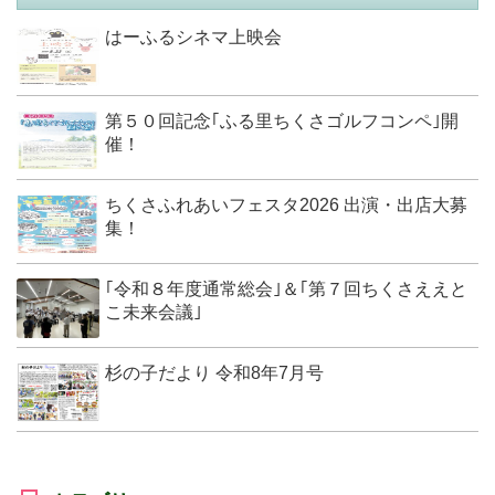
はーふるシネマ上映会
第５０回記念｢ふる里ちくさゴルフコンペ｣開
催！
ちくさふれあいフェスタ2026 出演・出店大募
集！
｢令和８年度通常総会｣＆｢第７回ちくさええと
こ未来会議｣
杉の子だより 令和8年7月号