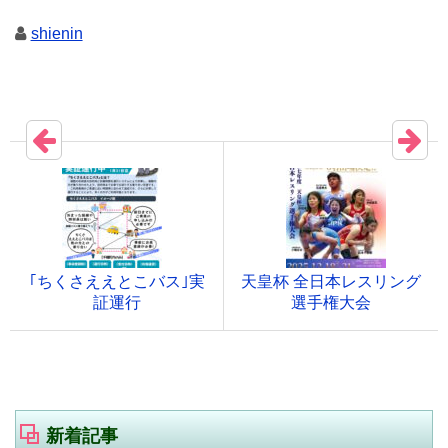
shienin
｢ちくさええとこバス｣実
天皇杯 全日本レスリング
証運行
選手権大会
新着記事