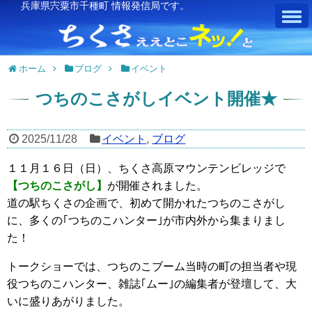
兵庫県宍粟市千種町 情報発信局です。
ホーム
ブログ
イベント
つちのこさがしイベント開催★
2025/11/28
イベント
,
ブログ
１１月１６日（日）、ちくさ高原マウンテンビレッジで
【つちのこさがし】
が開催されました。
道の駅ちくさの企画で、初めて開かれたつちのこさがし
に、多くの
｢つちのこハンター｣
が市内外から集まりまし
た！
トークショーでは、つちのこブーム当時の町の担当者や現
役つちのこハンター、雑誌｢ムー｣の編集者が登壇して、大
いに盛りあがりました。