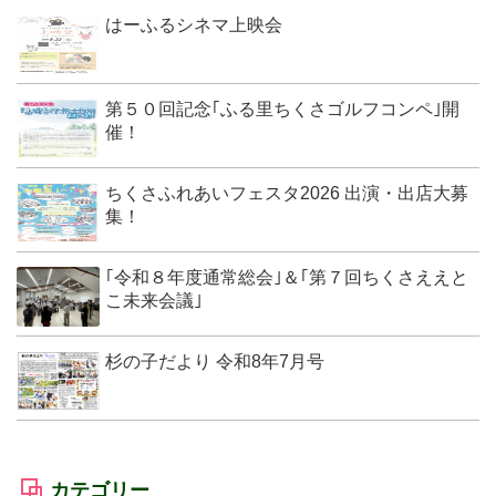
はーふるシネマ上映会
第５０回記念｢ふる里ちくさゴルフコンペ｣開
催！
ちくさふれあいフェスタ2026 出演・出店大募
集！
｢令和８年度通常総会｣＆｢第７回ちくさええと
こ未来会議｣
杉の子だより 令和8年7月号
カテゴリー