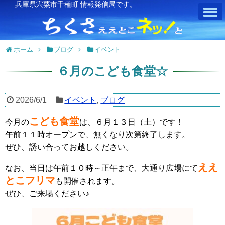
兵庫県宍粟市千種町 情報発信局です。
ホーム
ブログ
イベント
６月のこども食堂☆
2026/6/1
イベント
,
ブログ
こども食堂
今月の
は、６月１３日（土）です！
午前１１時オープンで、無くなり次第終了します。
ぜひ、誘い合ってお越しください。
ええ
なお、当日は午前１０時～正午まで、大通り広場にて
とこフリマ
も開催されます。
ぜひ、ご来場ください♪