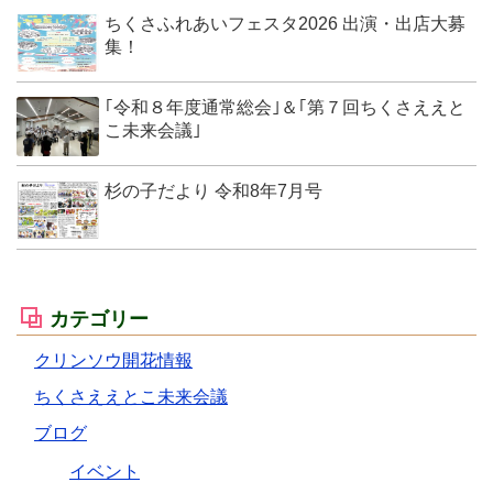
ちくさふれあいフェスタ2026 出演・出店大募
集！
｢令和８年度通常総会｣＆｢第７回ちくさええと
こ未来会議｣
杉の子だより 令和8年7月号
カテゴリー
クリンソウ開花情報
ちくさええとこ未来会議
ブログ
イベント