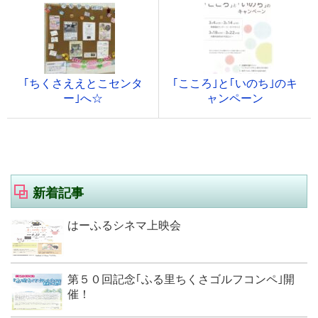
｢ちくさええとこセンタ
｢こころ｣と｢いのち｣のキ
ー｣へ☆
ャンペーン
新着記事
はーふるシネマ上映会
第５０回記念｢ふる里ちくさゴルフコンペ｣開
催！