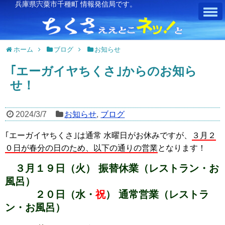
兵庫県宍粟市千種町 情報発信局です。
ホーム
ブログ
お知らせ
｢エーガイヤちくさ｣からのお知ら
せ！
2024/3/7
お知らせ
,
ブログ
｢エーガイヤちくさ｣は通常 水曜日がお休みですが、
３月２
０日が春分の日のため、以下の通りの営業
となります！
３月１９日（火） 振替休業（レストラン・お
風呂）
２０日（水・
祝
） 通常営業（レストラ
ン・お風呂）