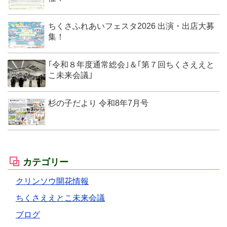
ちくさふれあいフェスタ2026 出演・出店大募
集！
｢令和８年度通常総会｣＆｢第７回ちくさええと
こ未来会議｣
杉の子だより 令和8年7月号
カテゴリー
クリンソウ開花情報
ちくさええとこ未来会議
ブログ