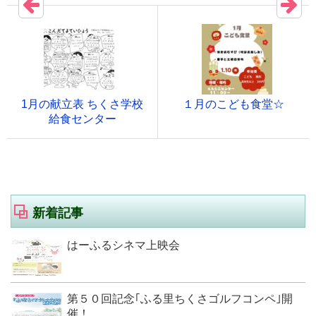
1月の献立表 ちくさ学校
１月のこども食堂☆
給食センター
新着記事
はーふるシネマ上映会
第５０回記念｢ふる里ちくさゴルフコンペ｣開
催！