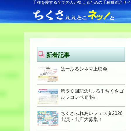
千種を愛する全ての人が集えるための千種町総合サ
新着記事
はーふるシネマ上映会
第５０回記念｢ふる里ちくさゴ
ルフコンペ｣開催！
ちくさふれあいフェスタ2026
出演・出店大募集！