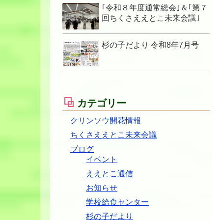
｢令和８年度通常総会｣＆｢第７
回ちくさええとこ未来会議｣
杉の子だより 令和8年7月号
カテゴリー
クリンソウ開花情報
ちくさええとこ未来会議
ブログ
イベント
ええとこ通信
お知らせ
学校給食センター
杉の子だより