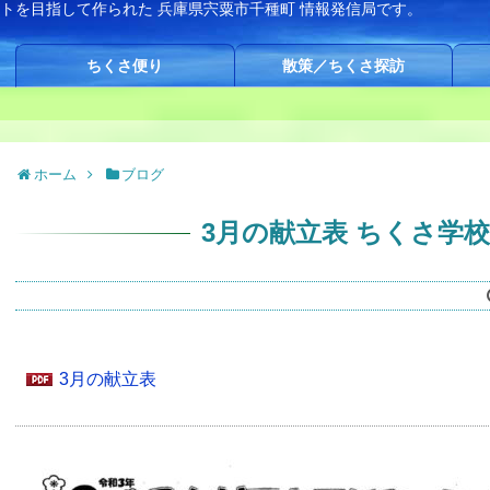
イトを目指して作られた
兵庫県宍粟市千種町 情報発信局です。
ちくさ便り
散策／ちくさ探訪
ホーム
ブログ
3月の献立表 ちくさ学
3月の献立表