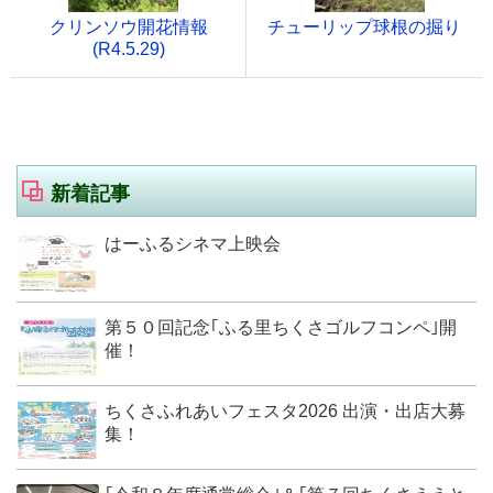
クリンソウ開花情報
チューリップ球根の掘り
(R4.5.29)
新着記事
はーふるシネマ上映会
第５０回記念｢ふる里ちくさゴルフコンペ｣開
催！
ちくさふれあいフェスタ2026 出演・出店大募
集！