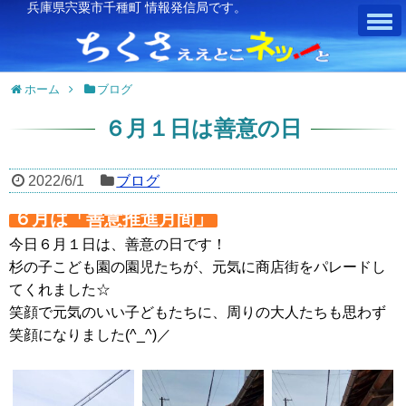
兵庫県宍粟市千種町 情報発信局です。
ホーム
ブログ
６月１日は善意の日
2022/6/1
ブログ
６月は「善意推進月間」
今日６月１日は、善意の日です！
杉の子こども園の園児たちが、元気に商店街をパレードし
てくれました☆
笑顔で元気のいい子どもたちに、周りの大人たちも思わず
笑顔になりました(^_^)／