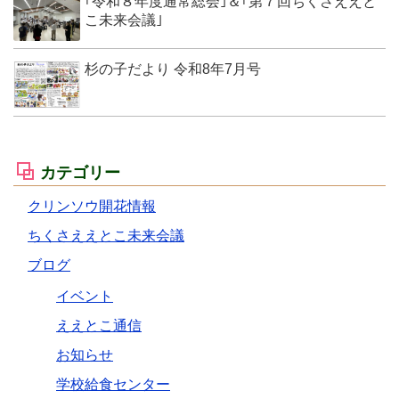
｢令和８年度通常総会｣＆｢第７回ちくさええと
こ未来会議｣
杉の子だより 令和8年7月号
カテゴリー
クリンソウ開花情報
ちくさええとこ未来会議
ブログ
イベント
ええとこ通信
お知らせ
学校給食センター