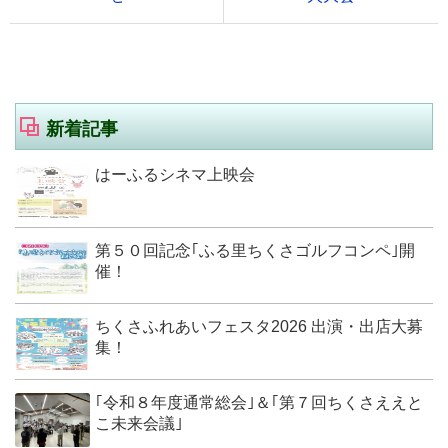
新着記事
はーふるシネマ上映会
第５０回記念｢ふる里ちくさゴルフコンペ｣開
催！
ちくさふれあいフェスタ2026 出演・出店大募
集！
｢令和８年度通常総会｣＆｢第７回ちくさええと
こ未来会議｣