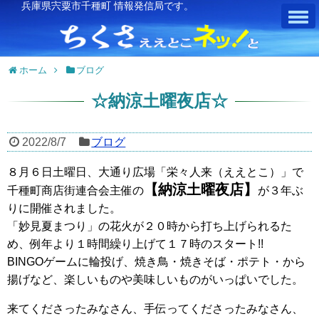
兵庫県宍粟市千種町 情報発信局です。
ホーム
ブログ
☆納涼土曜夜店☆
2022/8/7
ブログ
８月６日土曜日、大通り広場「栄々人来（ええとこ）」で
【納涼土曜夜店】
千種町商店街連合会主催の
が３年ぶ
りに開催されました。
「妙見夏まつり」の花火が２０時から打ち上げられるた
め、例年より１時間繰り上げて１７時のスタート!!
BINGOゲームに輪投げ、焼き鳥・焼きそば・ポテト・から
揚げなど、楽しいものや美味しいものがいっぱいでした。
来てくださったみなさん、手伝ってくださったみなさん、