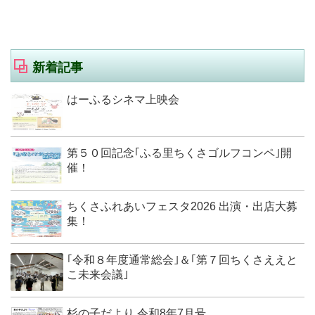
新着記事
はーふるシネマ上映会
第５０回記念｢ふる里ちくさゴルフコンペ｣開
催！
ちくさふれあいフェスタ2026 出演・出店大募
集！
｢令和８年度通常総会｣＆｢第７回ちくさええと
こ未来会議｣
杉の子だより 令和8年7月号