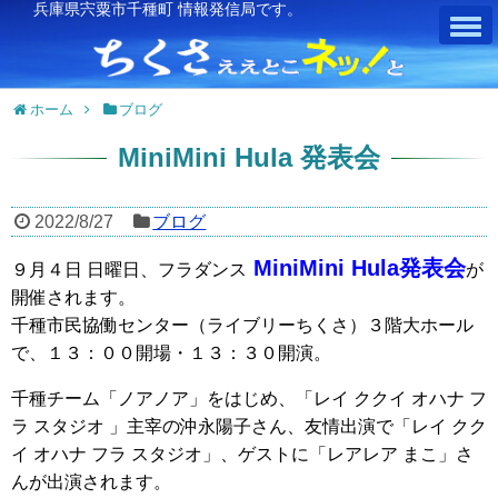
兵庫県宍粟市千種町 情報発信局です。
ホーム
ブログ
MiniMini Hula 発表会
2022/8/27
ブログ
MiniMini Hula発表会
９月４日 日曜日、フラダンス
が
開催されます。
千種市民協働センター（ライブリーちくさ）３階大ホール
で、１３：００開場・１３：３０開演。
千種チーム「ノアノア」をはじめ、「レイ ククイ オハナ フ
ラ スタジオ 」主宰の沖永陽子さん、友情出演で「レイ クク
イ オハナ フラ スタジオ」、ゲストに「レアレア まこ」さ
んが出演されます。