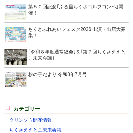
第５０回記念｢ふる里ちくさゴルフコンペ｣開
催！
ちくさふれあいフェスタ2026 出演・出店大募
集！
｢令和８年度通常総会｣＆｢第７回ちくさええと
こ未来会議｣
杉の子だより 令和8年7月号
カテゴリー
クリンソウ開花情報
ちくさええとこ未来会議