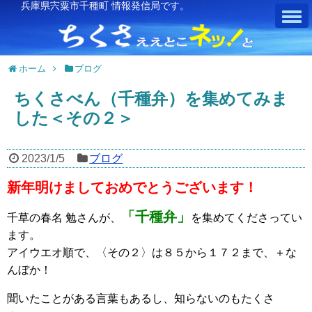
兵庫県宍粟市千種町 情報発信局です。
ホーム
ブログ
ちくさべん（千種弁）を集めてみま
した＜その２＞
2023/1/5
ブログ
新年明けましておめでとうございます！
「千種弁」
千草の春名 勉さんが、
を集めてくださってい
ます。
アイウエオ順で、〈その２〉は８５から１７２まで、＋な
んぼか！
聞いたことがある言葉もあるし、知らないのもたくさ