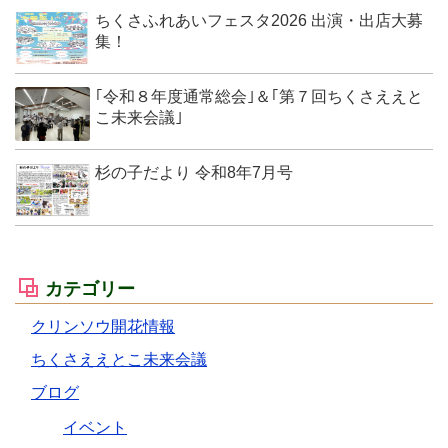
ちくさふれあいフェスタ2026 出演・出店大募
集！
｢令和８年度通常総会｣＆｢第７回ちくさええと
こ未来会議｣
杉の子だより 令和8年7月号
カテゴリー
クリンソウ開花情報
ちくさええとこ未来会議
ブログ
イベント