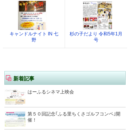
キャンドルナイト IN 七
杉の子だより 令和5年1月
野
号
新着記事
はーふるシネマ上映会
第５０回記念｢ふる里ちくさゴルフコンペ｣開
催！