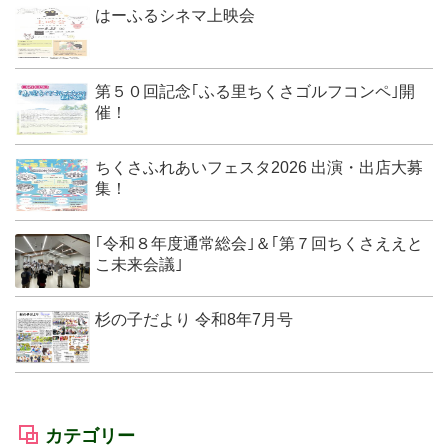
はーふるシネマ上映会
第５０回記念｢ふる里ちくさゴルフコンペ｣開
催！
ちくさふれあいフェスタ2026 出演・出店大募
集！
｢令和８年度通常総会｣＆｢第７回ちくさええと
こ未来会議｣
杉の子だより 令和8年7月号
カテゴリー