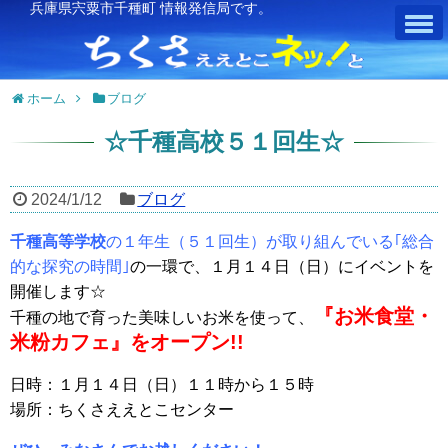
兵庫県宍粟市千種町 情報発信局です。
ホーム
ブログ
☆千種高校５１回生☆
2024/1/12
ブログ
千種高等学校
の１年生（５１回生）が取り組んでいる｢総合
的な探究の時間｣
の一環で、１月１４日（日）にイベントを
開催します☆
『お米食堂・
千種の地で育った美味しいお米を使って、
米粉カフェ』をオープン!!
日時：１月１４日（日）１１時から１５時
場所：ちくさええとこセンター