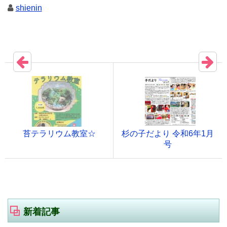
shienin
苔テラリウム教室☆
杉の子だより 令和6年1月
号
新着記事