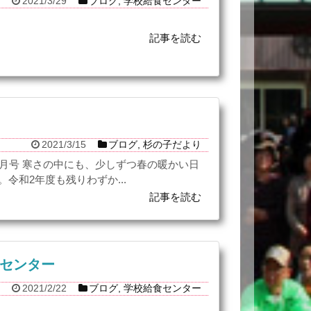
2021/3/29
ブログ
,
学校給食センター
記事を読む
2021/3/15
ブログ
,
杉の子だより
3月号 寒さの中にも、少しずつ春の暖かい日
令和2年度も残りわずか...
記事を読む
食センター
2021/2/22
ブログ
,
学校給食センター