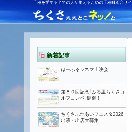
千種を愛する全ての人が集えるための千種町総合サ
新着記事
はーふるシネマ上映会
第５０回記念｢ふる里ちくさゴ
ルフコンペ｣開催！
ちくさふれあいフェスタ2026
出演・出店大募集！