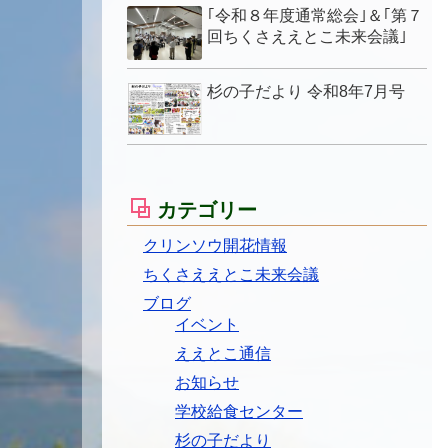
｢令和８年度通常総会｣＆｢第７
回ちくさええとこ未来会議｣
杉の子だより 令和8年7月号
カテゴリー
クリンソウ開花情報
ちくさええとこ未来会議
ブログ
イベント
ええとこ通信
お知らせ
学校給食センター
杉の子だより