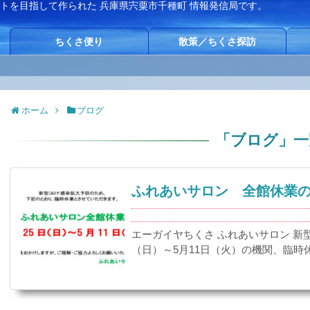
イトを目指して作られた
兵庫県宍粟市千種町 情報発信局です。
ちくさ便り
散策／ちくさ探訪
ホーム
ブログ
「
ブログ
」
一
ふれあいサロン 全館休業
エーガイヤちくさ ふれあいサロン 新
（日）～5月11日（火）の機関、臨時休