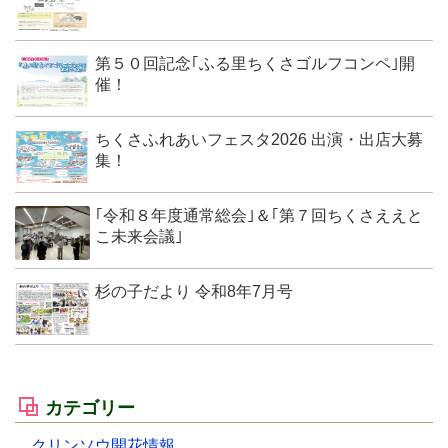
第５０回記念｢ふる里ちくさゴルフコンペ｣開
催！
ちくさふれあいフェスタ2026 出演・出店大募
集！
｢令和８年度通常総会｣＆｢第７回ちくさええと
こ未来会議｣
杉の子だより 令和8年7月号
カテゴリー
クリンソウ開花情報