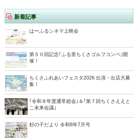
新着記事
はーふるシネマ上映会
第５０回記念｢ふる里ちくさゴルフコンペ｣開
催！
ちくさふれあいフェスタ2026 出演・出店大募
集！
｢令和８年度通常総会｣＆｢第７回ちくさええと
こ未来会議｣
杉の子だより 令和8年7月号