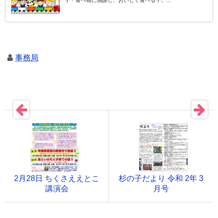
子・食べ物に感謝し、おいしく食べる子。...
事務局
2月28日 ちくさええとこ
杉の子だより 令和 2年 3
講演会
月号