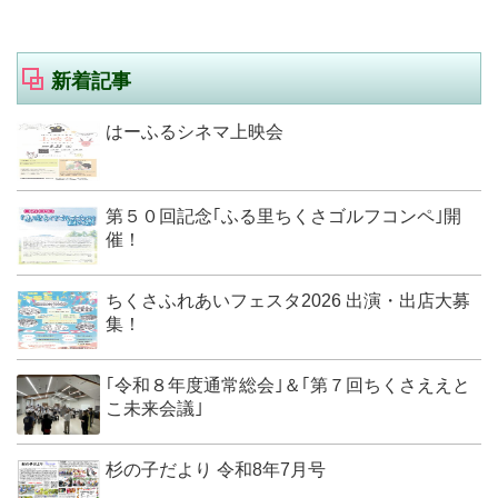
新着記事
はーふるシネマ上映会
第５０回記念｢ふる里ちくさゴルフコンペ｣開
催！
ちくさふれあいフェスタ2026 出演・出店大募
集！
｢令和８年度通常総会｣＆｢第７回ちくさええと
こ未来会議｣
杉の子だより 令和8年7月号