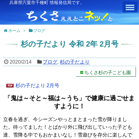
兵庫県宍粟市千種町 情報発信局です。
ホーム
ブログ
杉の子だより 令和 2年 2月号
2020/2/14
ブログ
,
杉の子だより
ちくさ杉の子こども園
杉の子だより 2月号
「鬼は～そと～福は～うち」で健康に過ごせま
すように！
立春を過ぎ、今シーズンやっとまとまった雪が降りまし
た。待ってました！とばかり外に飛び出していった子ども
達、雪降る中でもおかまいなし！雪遊びを存分に楽しんで