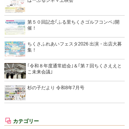
はーふるシネマ上映会
第５０回記念｢ふる里ちくさゴルフコンペ｣開
催！
ちくさふれあいフェスタ2026 出演・出店大募
集！
｢令和８年度通常総会｣＆｢第７回ちくさええと
こ未来会議｣
杉の子だより 令和8年7月号
カテゴリー