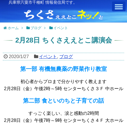
兵庫県宍粟市千種町 情報発信局です。
ホーム
ブログ
イベント
2月28日 ちくさええとこ講演会
2020/1/27
イベント
,
ブログ
第一部 有機無農薬の野菜作り教室
初心者からプロまで分かりやすく教えます
2月28日（金）午後2時～5時 センターちくさ３Ｆ 中ホール
第二部 食といのちと子育ての話
すっごく楽しい、涙と感動の2時間
2月28日（金）午後7時～9時 センターちくさ４Ｆ 大ホール