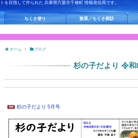
イトを目指して作られた
兵庫県宍粟市千種町 情報発信局です。
ちくさ便り
散策／ちくさ探訪
ホーム
ブログ
杉の子だより 令和
杉の子だより 5月号