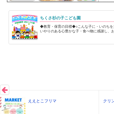
ちくさ杉の子こども園
◆教育・保育の目標◆○こんな子に・いのちを
いやりのある心豊かな子・食べ物に感謝し、おい
ええとこフリマ
クリン