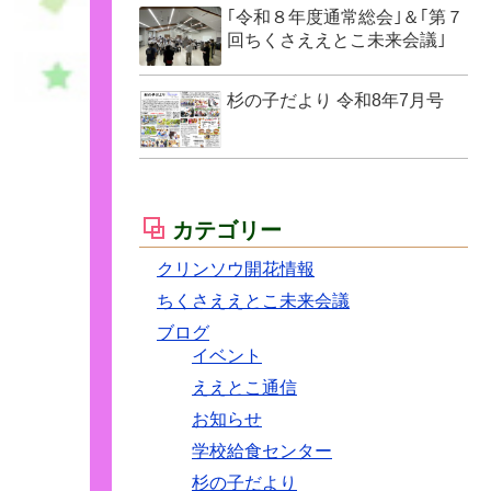
｢令和８年度通常総会｣＆｢第７
回ちくさええとこ未来会議｣
杉の子だより 令和8年7月号
カテゴリー
クリンソウ開花情報
ちくさええとこ未来会議
ブログ
イベント
ええとこ通信
お知らせ
学校給食センター
杉の子だより