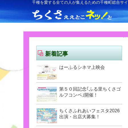
千種を愛する全ての人が集えるための千種町総合サ
新着記事
はーふるシネマ上映会
第５０回記念｢ふる里ちくさゴ
ルフコンペ｣開催！
ちくさふれあいフェスタ2026
出演・出店大募集！