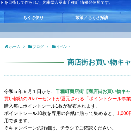
イトを目指して作られた
兵庫県宍粟市千種町 情報発信局です。
ちくさ便り
散策／ちくさ探訪
ホーム
ブログ
イベント
商店街お買い物キ
令和５年９月１日から、
千種町商店街【商店街お買い物キャ
買い物額の20パーセントが還元される「ポイントシール事
購入毎にポイントシール1枚が配布されます。
ポイントシール10枚を専用の台紙に貼って集めると、
1,0
用できます。
※キャンペーンの詳細は、チラシでご確認ください。