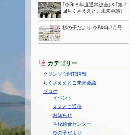
｢令和８年度通常総会｣＆｢第７
回ちくさええとこ未来会議｣
杉の子だより 令和8年7月号
カテゴリー
クリンソウ開花情報
ちくさええとこ未来会議
ブログ
イベント
ええとこ通信
お知らせ
学校給食センター
杉の子だより