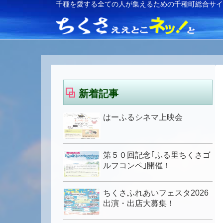
千種を愛する全ての人が集えるための千種町総合サ
新着記事
はーふるシネマ上映会
第５０回記念｢ふる里ちくさゴ
ルフコンペ｣開催！
ちくさふれあいフェスタ2026
出演・出店大募集！