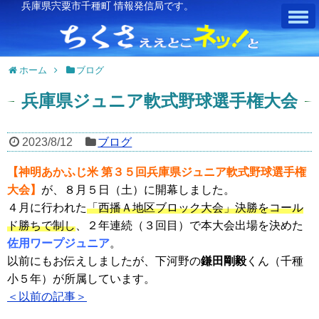
兵庫県宍粟市千種町 情報発信局です。
ホーム
ブログ
兵庫県ジュニア軟式野球選手権大会
2023/8/12
ブログ
【神明あかふじ米 第３５回兵庫県ジュニア軟式野球選手権
大会】
が、８月５日（土）に開幕しました。
４月に行われた
「西播Ａ地区ブロック大会」決勝をコール
ド勝ちで制し
、２年連続（３回目）で本大会出場を決めた
佐用ワープジュニア
。
以前にもお伝えしましたが、下河野の
鎌田剛毅
くん（千種
小５年）が所属しています。
＜以前の記事＞