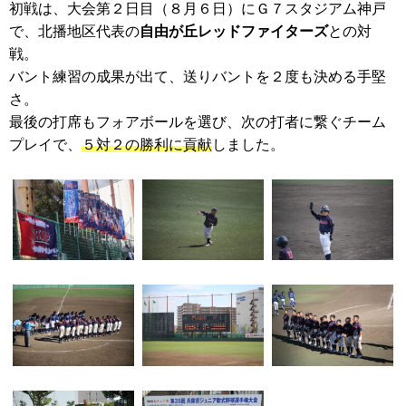
初戦は、大会第２日目（８月６日）にＧ７スタジアム神戸
で、北播地区代表の
自由が丘レッドファイターズ
との対
戦。
バント練習の成果が出て、送りバントを２度も決める手堅
さ。
最後の打席もフォアボールを選び、次の打者に繋ぐチーム
プレイで、
５対２の勝利に貢献
しました。