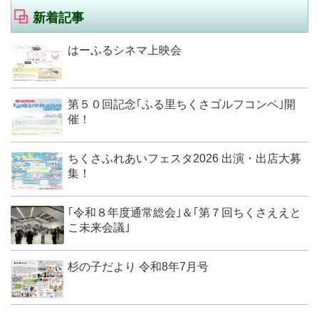
新着記事
はーふるシネマ上映会
第５０回記念｢ふる里ちくさゴルフコンペ｣開
催！
ちくさふれあいフェスタ2026 出演・出店大募
集！
｢令和８年度通常総会｣＆｢第７回ちくさええと
こ未来会議｣
杉の子だより 令和8年7月号